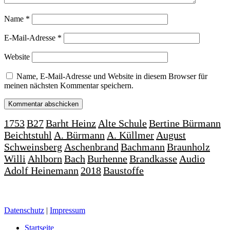
Name
*
E-Mail-Adresse
*
Website
Name, E-Mail-Adresse und Website in diesem Browser für
meinen nächsten Kommentar speichern.
1753
B27
Barht Heinz
Alte Schule
Bertine Bürmann
Beichtstuhl
A. Bürmann
A. Küllmer
August
Schweinsberg
Aschenbrand
Bachmann
Braunholz
Willi
Ahlborn
Bach
Burhenne
Brandkasse
Audio
Adolf Heinemann
2018
Baustoffe
Datenschutz
|
Impressum
Startseite