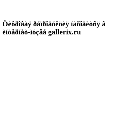
Öèôðîâàÿ ðåïðîäóêöèÿ íàõîäèòñÿ â
èíòåðíåò-ìóçåå gallerix.ru